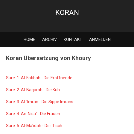
KORAN
HOME
ARCHIV
KONTAKT
ANMELDEN
Koran Übersetzung von Khoury
Sure: 1. Al-Fatihah - Die Eröffnende
Sure: 2. Al-Baqarah - Die Kuh
Sure: 3. Al-'Imran - Die Sippe Imrans
Sure: 4. An-Nisa' - Die Frauen
Sure: 5. Al-Ma'idah - Der Tisch