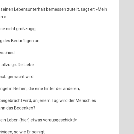
 seinen Lebensunterhalt bemessen zuteilt, sagt er: »Mein
en.«
ise nicht großzügig,
ng des Bedürftigen an.
erschied.
 allzu große Liebe.
taub gemacht wird
gel in Reihen, die eine hinter der anderen,
rbeigebracht wird, an jenem Tag wird der Mensch es
dann das Bedenken?
mein Leben (hier) etwas vorausgeschickt!«
igen, so wie Er peinigt,