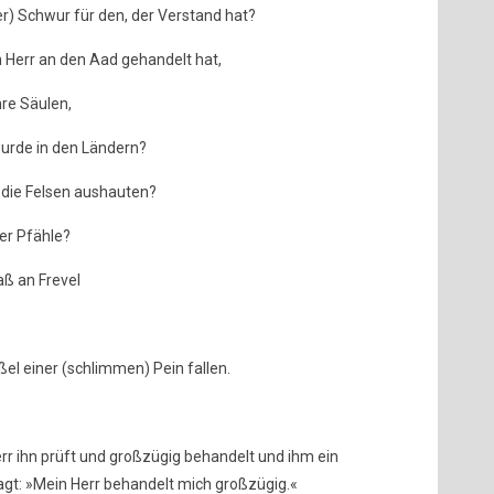
er) Schwur für den, der Verstand hat?
n Herr an den Aad gehandelt hat,
hre Säulen,
wurde in den Ländern?
 die Felsen aushauten?
er Pfähle?
aß an Frevel
ißel einer (schlimmen) Pein fallen.
r ihn prüft und großzügig behandelt und ihm ein
t: »Mein Herr behandelt mich großzügig.«