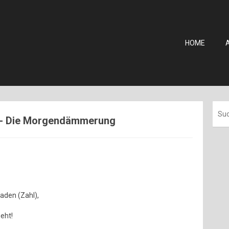
HOME
jr - Die Morgendämmerung
aden (Zahl),
eht!