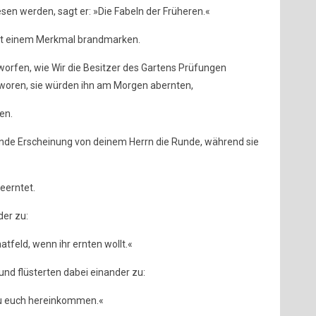
en werden, sagt er: »Die Fabeln der Früheren.«
mit einem Merkmal brandmarken.
worfen, wie Wir die Besitzer des Gartens Prüfungen
hworen, sie würden ihn am Morgen abernten,
en.
nde Erscheinung von deinem Herrn die Runde, während sie
eerntet.
der zu:
tfeld, wenn ihr ernten wollt.«
nd flüsterten dabei einander zu:
zu euch hereinkommen.«