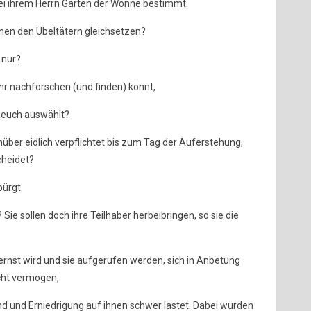
bei ihrem Herrn Gärten der Wonne bestimmt.
enen den Übeltätern gleichsetzen?
r nur?
ihr nachforschen (und finden) könnt,
r euch auswählt?
ber eidlich verpflichtet bis zum Tag der Auferstehung,
cheidet?
bürgt.
Sie sollen doch ihre Teilhaber herbeibringen, so sie die
rnst wird und sie aufgerufen werden, sich in Anbetung
icht vermögen,
nd und Erniedrigung auf ihnen schwer lastet. Dabei wurden