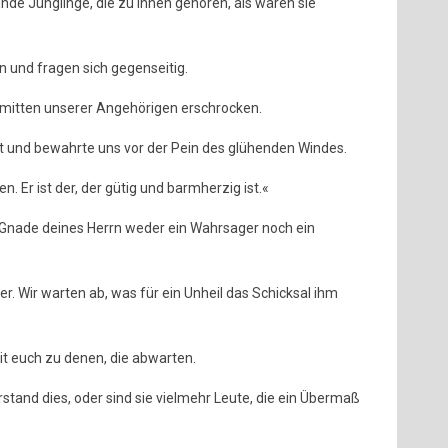
de Jünglinge, die zu ihnen gehören, als wären sie
n und fragen sich gegenseitig.
inmitten unserer Angehörigen erschrocken.
at und bewahrte uns vor der Pein des glühenden Windes.
n. Er ist der, der gütig und barmherzig ist.«
 Gnade deines Herrn weder ein Wahrsager noch ein
er. Wir warten ab, was für ein Unheil das Schicksal ihm
it euch zu denen, die abwarten.
rstand dies, oder sind sie vielmehr Leute, die ein Übermaß