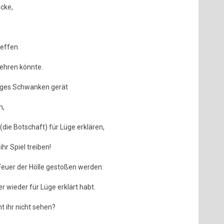
cke,
reffen.
wehren könnte.
tiges Schwanken gerät
n,
die Botschaft) für Lüge erklären,
hr Spiel treiben!
 Feuer der Hölle gestoßen werden:
er wieder für Lüge erklärt habt.
nt ihr nicht sehen?