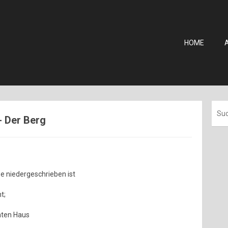
HOME
- Der Berg
e niedergeschrieben ist
t;
hten Haus