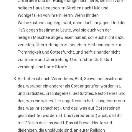
Opfertiere und der Halsgehänge noch derer, die sich zum
heiligen Haus begeben im Streben nach Huld und
Wohlgefallen von ihrem Herrn. Wenn ihr den
Weihezustand abgelegt habt, dann dürft ihr jagen. Und der
Haß gegen bestimmte Leute, weil sie euch von der
heiligen Moschee abgewiesen haben, soll euch nicht dazu
verleiten, Übertretungen zu begehen. Helft einander zur
Frömmigkeit und Gottesfurcht, und helft einander nicht
zur Sünde und Übertretung. Und fürchtet Gott. Gott
verhängt eine harte Strafe.
Verboten ist euch Verendetes, Blut, Schweinefleisch und
das, worüber ein anderer als Gott angerufen worden ist,
und Ersticktes, Erschlagenes, Gestürztes, Gestoßenes und
das, was ein wildes Tier angefressen hat - ausgenommen
das, was ihr schachtet -, und das, was auf Opfersteinen
geschlachtet worden ist. Und (verboten ist) auch, daß ihr
mit Pfeilen das Los werft. Das ist Frevel. Heute sind
diejenigen, die ungläubig sind, an eurer Religion