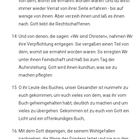
von dem, womit sie ermahnt worden waren. Und du wirst
immer wieder Verrat von ihrer Seite erfahren - bis auf
wenige von ihnen. Aber verzeih ihnen und laß es ihnen
nach. Gott liebt die Rechtschaffenen.
Und von denen, die sagen: »Wir sind Christen«, nahmen Wir
ihre Verpflichtung entgegen. Sie vergaßen einen Teil von
dem, womit sie ermahnt worden waren. So erregten Wir
unter ihnen Feindschaft und Haß bis zum Tag der
Auferstehung. Gott wird ihnen kundtun, was sie zu
machen pflegten.
O ihr Leute des Buches, unser Gesandter ist nunmehr zu
euch gekommen, um euch vieles von dem, was ihr vom
Buch geheimgehalten habt, deutlich zu machen und um
vieles zu übergehen. Gekommen ist zu euch von Gott ein
Licht und ein offenkundiges Buch,
Mit dem Gott diejenigen, die seinem Wohlgefallen
nachgehen, die Wege des Friedens leitet und sie aus den