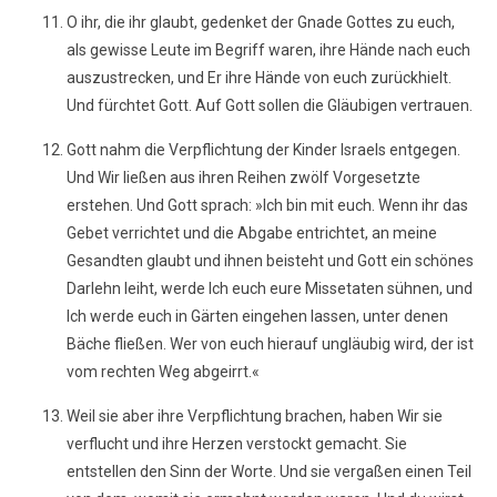
O ihr, die ihr glaubt, gedenket der Gnade Gottes zu euch,
als gewisse Leute im Begriff waren, ihre Hände nach euch
auszustrecken, und Er ihre Hände von euch zurückhielt.
Und fürchtet Gott. Auf Gott sollen die Gläubigen vertrauen.
Gott nahm die Verpflichtung der Kinder Israels entgegen.
Und Wir ließen aus ihren Reihen zwölf Vorgesetzte
erstehen. Und Gott sprach: »Ich bin mit euch. Wenn ihr das
Gebet verrichtet und die Abgabe entrichtet, an meine
Gesandten glaubt und ihnen beisteht und Gott ein schönes
Darlehn leiht, werde Ich euch eure Missetaten sühnen, und
Ich werde euch in Gärten eingehen lassen, unter denen
Bäche fließen. Wer von euch hierauf ungläubig wird, der ist
vom rechten Weg abgeirrt.«
Weil sie aber ihre Verpflichtung brachen, haben Wir sie
verflucht und ihre Herzen verstockt gemacht. Sie
entstellen den Sinn der Worte. Und sie vergaßen einen Teil