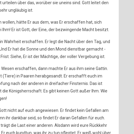
 urteilen über das, worüber sie uneins sind. Gott leitet den
sehr ungläubig ist.
 wollen, hätte Er aus dem, was Er erschaffen hat, sich
ei Ihm! Er ist Gott, der Eine, der bezwingende Macht besitzt.
in Wahrheit erschaffen. Er legt die Nacht über den Tag, und
. Und Er hat die Sonne und den Mond dienstbar gemacht -
rist. Siehe, Er ist der Mächtige, der voller Vergebung ist.
n Wesen erschaffen, dann machte Er aus ihm seine Gattin.
ht (Tiere) in Paaren herabgesandt. Er erschafft euch im
fung nach der anderen in dreifacher Finsternis. Das ist
t die Königsherrschaft. Es gibt keinen Gott außer Ihm. Wie
gen!
 Gott nicht auf euch angewiesen. Er findet kein Gefallen am
n ihr dankbar seid, so findet Er daran Gefallen für euch.
 trägt die Last einer anderen. Alsdann wird eure Rückkehr
Er euch kundtun, was ihr zu tun pflegtet. Er weiß wohl über