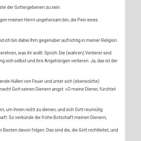
ste der Gottergebenen zu sein.
gegen meinen Herrn ungehorsam bin, die Pein eines
 und ich bin dabei Ihm gegenüber aufrichtig in meiner Religion.
erehren, was ihr wollt. Sprich: Die (wahren) Verlierer sind
g sich selbst und ihre Angehörigen verlieren. Ja, das ist der
ende Hüllen von Feuer und unter sich (ebensolche)
acht Gott seinen Dienern angst: »O meine Diener, fürchtet
en, um ihnen nicht zu dienen, und sich Gott reumütig
haft. So verkünde die frohe Botschaft meinen Dienern,
Besten davon folgen. Das sind die, die Gott rechtleitet, und