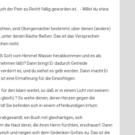
h der Pein zu Recht fällig geworden ist... - Willst du etwa
fürchten, sind Obergemächer bestimmt, über denen (andere)
unter denen Bäche fließen. Das ist das Versprechen
chen nicht.
daß Gott vom Himmel Wasser herabkommen und es als
 nehmen läßt? Dann bringt Er dadurch Getreide
 verdorrt es, und du siehst es gelb werden. Dann macht Er
st eine Ermahnung für die Einsichtigen.
t für den Islam weitet, so daß er in einem Licht von seinem
n gleich) ? So wehe denen, deren Herzen gegen die
d! Sie befinden sich in einem offenkundigen Irrtum.
rabgesandt, ein Buch mit gleichartigen, sich
 die Haut derer, die ihren Herrn fürchten, erschauert. Dann
weich und neigen sich dem Gedenken Gottes zu. Das ist die