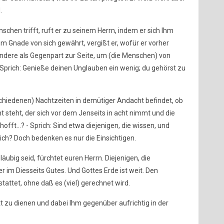
.
hen trifft, ruft er zu seinem Herrn, indem er sich Ihm
 Gnade von sich gewährt, vergißt er, wofür er vorher
 andere als Gegenpart zur Seite, um (die Menschen) von
Sprich: Genieße deinen Unglauben ein wenig; du gehörst zu
rschiedenen) Nachtzeiten in demütiger Andacht befindet, ob
ht steht, der sich vor dem Jenseits in acht nimmt und die
offt...? - Sprich: Sind etwa diejenigen, die wissen, und
leich? Doch bedenken es nur die Einsichtigen.
gläubig seid, fürchtet euren Herrn. Diejenigen, die
er im Diesseits Gutes. Und Gottes Erde ist weit. Den
stattet, ohne daß es (viel) gerechnet wird.
tt zu dienen und dabei Ihm gegenüber aufrichtig in der