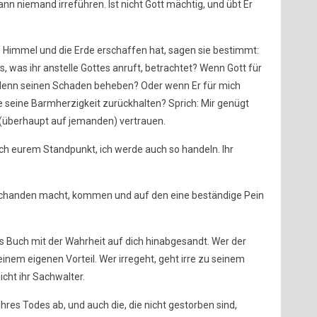
ann niemand irreführen. Ist nicht Gott mächtig, und übt Er
e Himmel und die Erde erschaffen hat, sagen sie bestimmt:
as, was ihr anstelle Gottes anruft, betrachtet? Wenn Gott für
 denn seinen Schaden beheben? Oder wenn Er für mich
ie seine Barmherzigkeit zurückhalten? Sprich: Mir genügt
ie (überhaupt auf jemanden) vertrauen.
ach eurem Standpunkt, ich werde auch so handeln. Ihr
uschanden macht, kommen und auf den eine beständige Pein
s Buch mit der Wahrheit auf dich hinabgesandt. Wer der
seinem eigenen Vorteil. Wer irregeht, geht irre zu seinem
cht ihr Sachwalter.
ihres Todes ab, und auch die, die nicht gestorben sind,