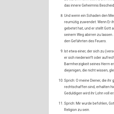
das innere Geheimnis Bescheid
Und wenn ein Schaden den Mensc
reumütig zuwendet. Wenn Er ihm
gebetet hat, und er stellt Gott
seinem Weg abirren zu lassen. 
den Gefährten des Feuers.
Ist etwa einer, der sich zu (ve
er sich niederwirft oder aufrec
Barmherzigkeit seines Herrn erh
diejenigen, die nicht wissen, g
Sprich: O meine Diener, die ihr 
rechtschaffen sind, erhalten hi
Geduldigen wird ihr Lohn voll er
Sprich: Mir wurde befohlen, Go
Religion zu sein.