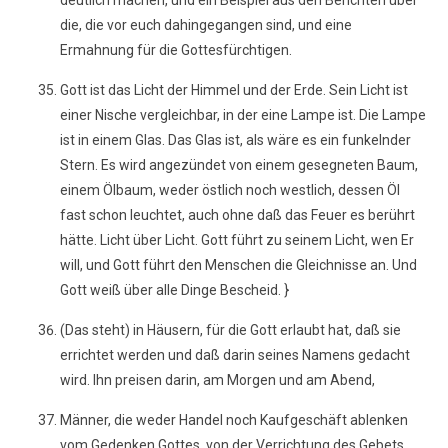
deutlich machen, und ein Beispiel aus den Berichten über
die, die vor euch dahingegangen sind, und eine
Ermahnung für die Gottesfürchtigen.
Gott ist das Licht der Himmel und der Erde. Sein Licht ist
einer Nische vergleichbar, in der eine Lampe ist. Die Lampe
ist in einem Glas. Das Glas ist, als wäre es ein funkelnder
Stern. Es wird angezündet von einem gesegneten Baum,
einem Ölbaum, weder östlich noch westlich, dessen Öl
fast schon leuchtet, auch ohne daß das Feuer es berührt
hätte. Licht über Licht. Gott führt zu seinem Licht, wen Er
will, und Gott führt den Menschen die Gleichnisse an. Und
Gott weiß über alle Dinge Bescheid. }
(Das steht) in Häusern, für die Gott erlaubt hat, daß sie
errichtet werden und daß darin seines Namens gedacht
wird. Ihn preisen darin, am Morgen und am Abend,
Männer, die weder Handel noch Kaufgeschäft ablenken
vom Gedenken Gottes, von der Verrichtung des Gebets