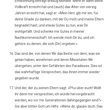
Entwöhnung beträgt dreißig Monate. Wenn er dann seine
Vollkraft erreicht hat und (auch) das Alter von vierzig
Jahren erreicht hat, sagt er: »Mein Herr, gib mir ein, für
deine Gnade zu danken, mit der Du mich und meine Eltern
begnadet hast, und etwas Gutes zu tun, was Dir
wohlgefällt. Und schenke mir Gutes in meiner
Nachkommenschaft. Ich wende mich Dir zu, und ich
gehöre zu denen, die sich (Dir) ergeben.«
Das sind die, von denen Wir das Beste von dem, was sie
getan haben, annehmen und deren Missetaten Wir
übergehen, unter den Gefährten des Paradieses. Dies ist
das wahrhaftige Versprechen, das ihnen immer wieder
gegeben wurde.
Und der, der zu seinen Eltern sagt: »Pfui über euch! Wollt
ihr denn mir versprechen, ich würde hervorgebracht
werden, wo vor mir Generationen dahingegangen sind?« ...
Sie aber bitten Gott um Hilfe: »Wehe dir, glaube doch. Das