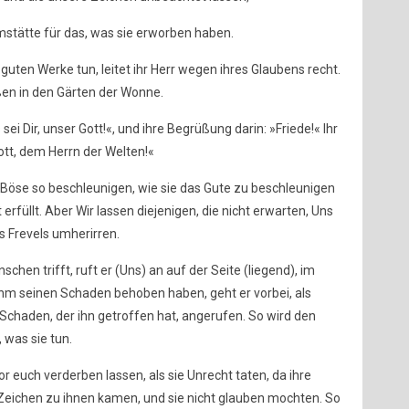
mstätte für das, was sie erworben haben.
 guten Werke tun, leitet ihr Herr wegen ihres Glaubens recht.
ßen in den Gärten der Wonne.
 sei Dir, unser Gott!«, und ihre Begrüßung darin: »Friede!« Ihr
ott, dem Herrn der Welten!«
öse so beschleunigen, wie sie das Gute zu beschleunigen
 erfüllt. Aber Wir lassen diejenigen, die nicht erwarten, Uns
 Frevels umherirren.
en trifft, ruft er (Uns) an auf der Seite (liegend), im
ihm seinen Schaden behoben haben, geht er vorbei, als
 Schaden, der ihn getroffen hat, angerufen. So wird den
was sie tun.
r euch verderben lassen, als sie Unrecht taten, da ihre
Zeichen zu ihnen kamen, und sie nicht glauben mochten. So