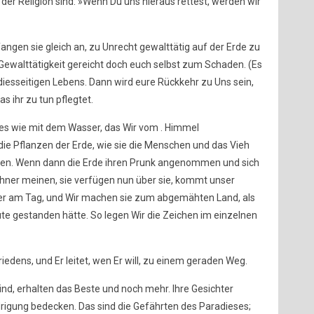
 der Religion sind: »Wenn Du uns hieraus rettest, werden wir
fangen sie gleich an, zu Unrecht gewalttätig auf der Erde zu
Gewalttätigkeit gereicht doch euch selbst zum Schaden. (Es
diesseitigen Lebens. Dann wird eure Rückkehr zu Uns sein,
s ihr zu tun pflegtet.
 es wie mit dem Wasser, das Wir vom . Himmel
e Pflanzen der Erde, wie sie die Menschen und das Vieh
gen. Wenn dann die Erde ihren Prunk angenommen und sich
ner meinen, sie verfügen nun über sie, kommt unser
oder am Tag, und Wir machen sie zum abgemähten Land, als
lüte gestanden hätte. So legen Wir die Zeichen im einzelnen
riedens, und Er leitet, wen Er will, zu einem geraden Weg.
ind, erhalten das Beste und noch mehr. Ihre Gesichter
igung bedecken. Das sind die Gefährten des Paradieses;