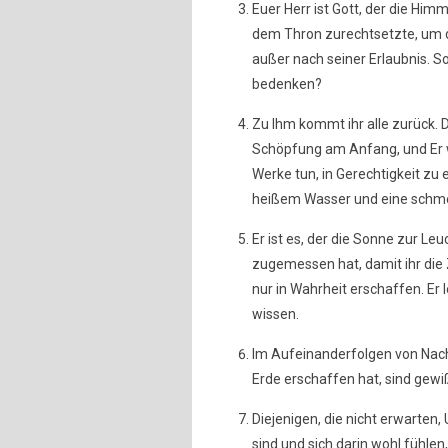
Euer Herr ist Gott, der die Him
dem Thron zurechtsetzte, um di
außer nach seiner Erlaubnis. So 
bedenken?
Zu Ihm kommt ihr alle zurück. 
Schöpfung am Anfang, und Er wi
Werke tun, in Gerechtigkeit zu e
heißem Wasser und eine schmer
Er ist es, der die Sonne zur 
zugemessen hat, damit ihr die Z
nur in Wahrheit erschaffen. Er 
wissen.
Im Aufeinanderfolgen von Nach
Erde erschaffen hat, sind gewiß
Diejenigen, die nicht erwarten
sind und sich darin wohl fühle