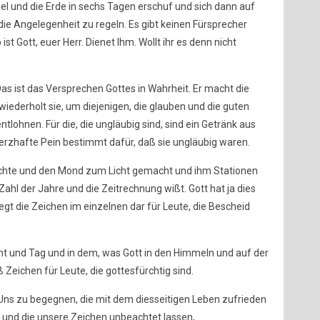
mel und die Erde in sechs Tagen erschuf und sich dann auf
e Angelegenheit zu regeln. Es gibt keinen Fürsprecher
ist Gott, euer Herr. Dienet Ihm. Wollt ihr es denn nicht
Das ist das Versprechen Gottes in Wahrheit. Er macht die
ederholt sie, um diejenigen, die glauben und die guten
ntlohnen. Für die, die ungläubig sind, sind ein Getränk aus
zhafte Pein bestimmt dafür, daß sie ungläubig waren.
Leuchte und den Mond zum Licht gemacht und ihm Stationen
ahl der Jahre und die Zeitrechnung wißt. Gott hat ja dies
legt die Zeichen im einzelnen dar für Leute, die Bescheid
t und Tag und in dem, was Gott in den Himmeln und auf der
 Zeichen für Leute, die gottesfürchtig sind.
, Uns zu begegnen, die mit dem diesseitigen Leben zufrieden
n, und die unsere Zeichen unbeachtet lassen,