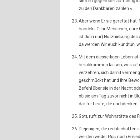
sie Ihm gegenüber aufrichtig in
zu den Dankbaren zählen.«
Aber wenn Er sie gerettet hat, 
handeln. O ihr Menschen, eure 
ist doch nur) Nutznießung des 
da werden Wir euch kundtun, wa
Mit dem diesseitigen Leben ist
herabkommen lassen, worauf di
verzehren, sich damit vermen
geschmückt hat und ihre Bewoh
Befehl über sie in der Nacht 
ob sie am Tag zuvor nicht in B
dar für Leute, die nachdenken.
Gott, ruft zur Wohnstätte des F
Diejenigen, die rechtschaffen s
werden weder Ruß noch Erniedr