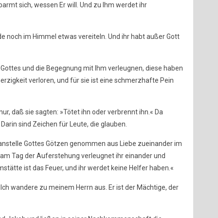
erbarmt sich, wessen Er will. Und zu Ihm werdet ihr
de noch im Himmel etwas vereiteln. Und ihr habt außer Gott
n Gottes und die Begegnung mit Ihm verleugnen, diese haben
zigkeit verloren, und für sie ist eine schmerzhafte Pein
ur, daß sie sagten: »Tötet ihn oder verbrennt ihn.« Da
 Darin sind Zeichen für Leute, die glauben.
ja anstelle Gottes Götzen genommen aus Liebe zueinander im
, am Tag der Auferstehung verleugnet ihr einander und
imstätte ist das Feuer, und ihr werdet keine Helfer haben.«
»Ich wandere zu meinem Herrn aus. Er ist der Mächtige, der