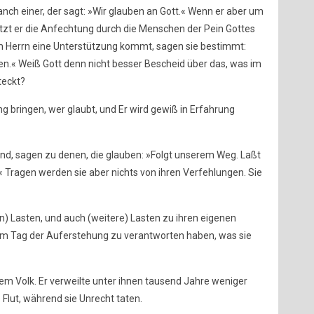
ch einer, der sagt: »Wir glauben an Gott.« Wenn er aber um
setzt er die Anfechtung durch die Menschen der Pein Gottes
m Herrn eine Unterstützung kommt, sagen sie bestimmt:
en.« Weiß Gott denn nicht besser Bescheid über das, was im
teckt?
g bringen, wer glaubt, und Er wird gewiß in Erfahrung
sind, sagen zu denen, die glauben: »Folgt unserem Weg. Laßt
 Tragen werden sie aber nichts von ihren Verfehlungen. Sie
n) Lasten, und auch (weitere) Lasten zu ihren eigenen
am Tag der Auferstehung zu verantworten haben, was sie
em Volk. Er verweilte unter ihnen tausend Jahre weniger
e Flut, während sie Unrecht taten.