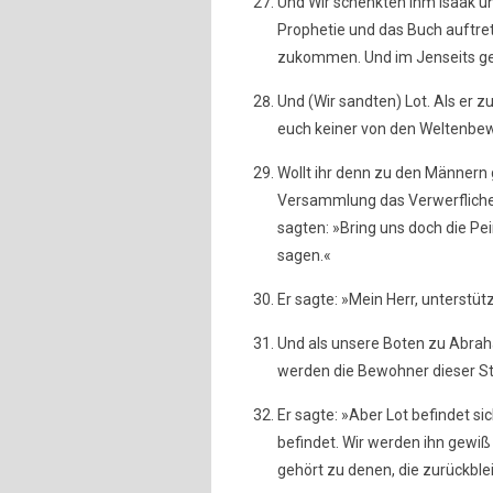
Und Wir schenkten ihm Isaak u
Prophetie und das Buch auftret
zukommen. Und im Jenseits ge
Und (Wir sandten) Lot. Als er z
euch keiner von den Weltenbe
Wollt ihr denn zu den Männer
Versammlung das Verwerfliche 
sagten: »Bring uns doch die Pei
sagen.«
Er sagte: »Mein Herr, unterstüt
Und als unsere Boten zu Abrah
werden die Bewohner dieser Sta
Er sagte: »Aber Lot befindet sich
befindet. Wir werden ihn gewiß 
gehört zu denen, die zurückbl