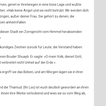
men, geriet er ihretwegen in eine böse Lage und wußte
en: »Hab keine Angst und sei nicht betrübt. Wir werden dich
rigen, außer deiner Frau. Sie gehört zu denen, die
ben anheimfallen.
 dieser Stadt ein Zorngericht vom Himmel herabsenden
«
enkundiges Zeichen zurück für Leute, die Verstand haben.
ren Bruder Shuayb. Er sagte: »O mein Volk, dienet Gott,
verbreitet nicht Unheil auf der Erde.«
a ergriff sie das Beben, und am Morgen lagen sie in ihrer
d die Thamud. (Ihr Los) ist euch deutlich geworden an ihren
hnen ihre Werke verlockend und wies sie so vom Weg ab,