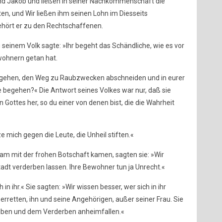
nd Jakob und ließen in seiner Nachkommenschaft die
en, und Wir ließen ihm seinen Lohn im Diesseits
hört er zu den Rechtschaffenen.
u seinem Volk sagte: »Ihr begeht das Schändliche, wie es vor
wohnern getan hat.
n gehen, den Weg zu Raubzwecken abschneiden und in eurer
begehen?« Die Antwort seines Volkes war nur, daß sie
n Gottes her, so du einer von denen bist, die die Wahrheit
ze mich gegen die Leute, die Unheil stiften.«
am mit der frohen Botschaft kamen, sagten sie: »Wir
dt verderben lassen. Ihre Bewohner tun ja Unrecht.«
 in ihr.« Sie sagten: »Wir wissen besser, wer sich in ihr
erretten, ihn und seine Angehörigen, außer seiner Frau. Sie
eiben und dem Verderben anheimfallen.«