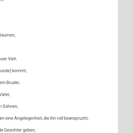
 Bäumen,
uer Vieh.
tunde) kommt,
nem Bruder,
Vater,
en Söhnen,
en eine Angelegenheit, die ihn voll beansprucht,
de Gesichter geben,