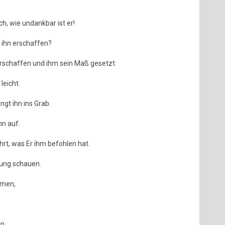
, wie undankbar ist er!
 ihn erschaffen?
erschaffen und ihm sein Maß gesetzt.
leicht.
ngt ihn ins Grab.
hn auf.
hrt, was Er ihm befohlen hat.
rung schauen.
ömen,
n,