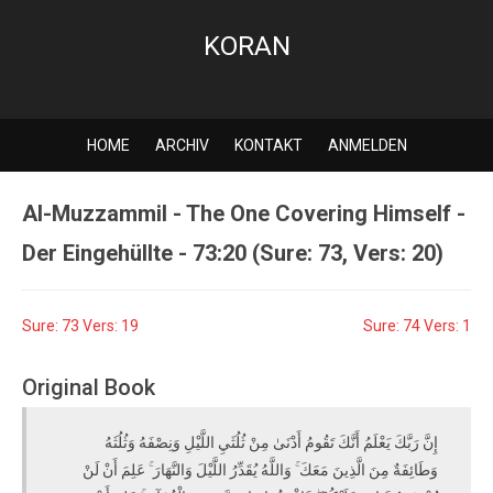
KORAN
HOME
ARCHIV
KONTAKT
ANMELDEN
Al-Muzzammil - The One Covering Himself -
Der Eingehüllte - 73:20 (Sure: 73, Vers: 20)
Sure: 73 Vers: 19
Sure: 74 Vers: 1
Original Book
إِنَّ رَبَّكَ يَعْلَمُ أَنَّكَ تَقُومُ أَدْنَىٰ مِنْ ثُلُثَيِ اللَّيْلِ وَنِصْفَهُ وَثُلُثَهُ
وَطَائِفَةٌ مِنَ الَّذِينَ مَعَكَ ۚ وَاللَّهُ يُقَدِّرُ اللَّيْلَ وَالنَّهَارَ ۚ عَلِمَ أَنْ لَنْ