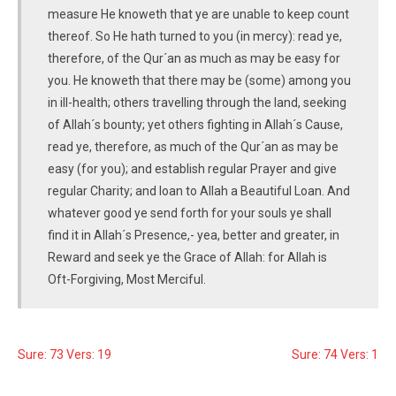
measure He knoweth that ye are unable to keep count
thereof. So He hath turned to you (in mercy): read ye,
therefore, of the Qur´an as much as may be easy for
you. He knoweth that there may be (some) among you
in ill-health; others travelling through the land, seeking
of Allah´s bounty; yet others fighting in Allah´s Cause,
read ye, therefore, as much of the Qur´an as may be
easy (for you); and establish regular Prayer and give
regular Charity; and loan to Allah a Beautiful Loan. And
whatever good ye send forth for your souls ye shall
find it in Allah´s Presence,- yea, better and greater, in
Reward and seek ye the Grace of Allah: for Allah is
Oft-Forgiving, Most Merciful.
Sure: 73 Vers: 19
Sure: 74 Vers: 1