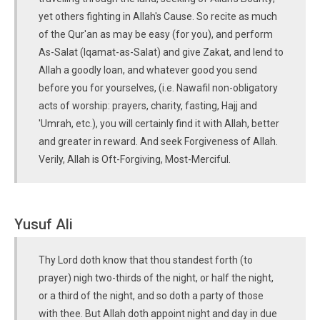
yet others fighting in Allah's Cause. So recite as much
of the Qur'an as may be easy (for you), and perform
As-Salat (Iqamat-as-Salat) and give Zakat, and lend to
Allah a goodly loan, and whatever good you send
before you for yourselves, (i.e. Nawafil non-obligatory
acts of worship: prayers, charity, fasting, Hajj and
'Umrah, etc.), you will certainly find it with Allah, better
and greater in reward. And seek Forgiveness of Allah.
Verily, Allah is Oft-Forgiving, Most-Merciful.
Yusuf Ali
Thy Lord doth know that thou standest forth (to
prayer) nigh two-thirds of the night, or half the night,
or a third of the night, and so doth a party of those
with thee. But Allah doth appoint night and day in due