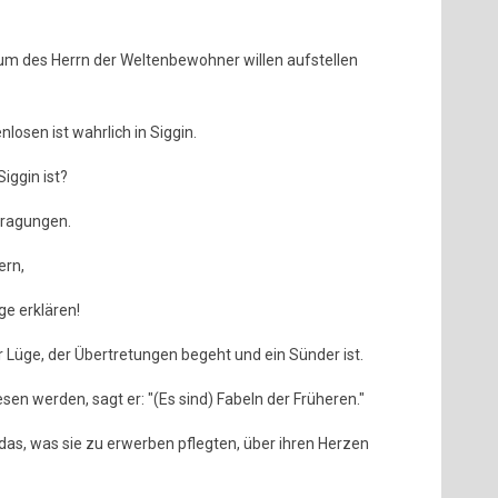
um des Herrn der Weltenbewohner willen aufstellen
losen ist wahrlich in Siggin.
iggin ist?
ntragungen.
ern,
ge erklären!
ür Lüge, der Übertretungen begeht und ein Sünder ist.
en werden, sagt er: "(Es sind) Fabeln der Früheren."
das, was sie zu erwerben pflegten, über ihren Herzen