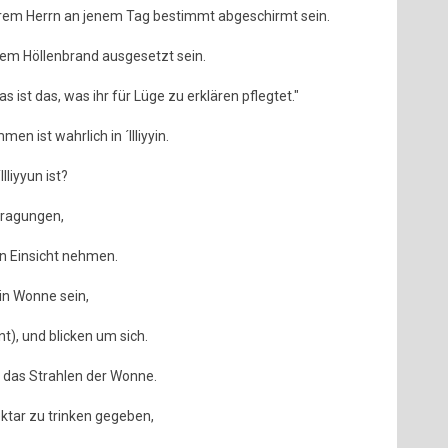
rem Herrn an jenem Tag bestimmt abgeschirmt sein.
em Höllenbrand ausgesetzt sein.
 ist das, was ihr für Lüge zu erklären pflegtet."
n ist wahrlich in ´Illiyyin.
lliyyun ist?
ntragungen,
en Einsicht nehmen.
in Wonne sein,
t), und blicken um sich.
n das Strahlen der Wonne.
ktar zu trinken gegeben,