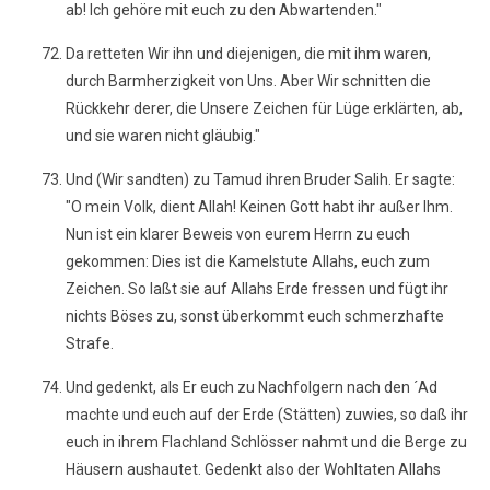
ab! Ich gehöre mit euch zu den Abwartenden."
Da retteten Wir ihn und diejenigen, die mit ihm waren,
durch Barmherzigkeit von Uns. Aber Wir schnitten die
Rückkehr derer, die Unsere Zeichen für Lüge erklärten, ab,
und sie waren nicht gläubig."
Und (Wir sandten) zu Tamud ihren Bruder Salih. Er sagte:
"O mein Volk, dient Allah! Keinen Gott habt ihr außer Ihm.
Nun ist ein klarer Beweis von eurem Herrn zu euch
gekommen: Dies ist die Kamelstute Allahs, euch zum
Zeichen. So laßt sie auf Allahs Erde fressen und fügt ihr
nichts Böses zu, sonst überkommt euch schmerzhafte
Strafe.
Und gedenkt, als Er euch zu Nachfolgern nach den ´Ad
machte und euch auf der Erde (Stätten) zuwies, so daß ihr
euch in ihrem Flachland Schlösser nahmt und die Berge zu
Häusern aushautet. Gedenkt also der Wohltaten Allahs