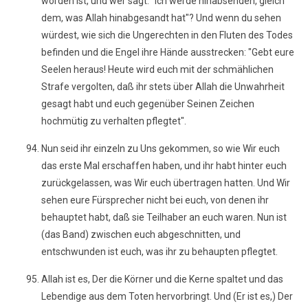
worden ist, und wer sagt: "Ich werde hinabsenden, gleich
dem, was Allah hinabgesandt hat"? Und wenn du sehen
würdest, wie sich die Ungerechten in den Fluten des Todes
befinden und die Engel ihre Hände ausstrecken: "Gebt eure
Seelen heraus! Heute wird euch mit der schmählichen
Strafe vergolten, daß ihr stets über Allah die Unwahrheit
gesagt habt und euch gegenüber Seinen Zeichen
hochmütig zu verhalten pflegtet".
Nun seid ihr einzeln zu Uns gekommen, so wie Wir euch
das erste Mal erschaffen haben, und ihr habt hinter euch
zurückgelassen, was Wir euch übertragen hatten. Und Wir
sehen eure Fürsprecher nicht bei euch, von denen ihr
behauptet habt, daß sie Teilhaber an euch waren. Nun ist
(das Band) zwischen euch abgeschnitten, und
entschwunden ist euch, was ihr zu behaupten pflegtet.
Allah ist es, Der die Körner und die Kerne spaltet und das
Lebendige aus dem Toten hervorbringt. Und (Er ist es,) Der