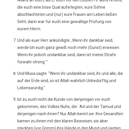
Allahs an euch, als Er euch vor den Leuten Fir´auns rettete,
die euch eine böse Qual auferlegten, eure Söhne
abschlachteten und (nur) eure Frauen am Leben ließen.
Seht, darin war für euch eine gewaltige Prüfung von
eurem Herrn.
Und als euer Herr ankündigte: ,Wenn ihr dankbar seid,
werde Ich euch ganz gewiß noch mehr (Gunst) erweisen.
Wenn ihr jedoch undankbar seid, dann ist meine Strafe
fürwahr streng´."
Und Musa sagte: "Wenn ihr undankbar seid, ihr und alle, die
auf der Erde sind, so ist Allah wahrlich Unbedürftig und
Lobenswürdig."
Ist zu euch nicht die Kunde von denjenigen vor euch
gekommen, des Volkes Nuhs, der ´Ad und der Tamud und
derjenigen nach ihnen? Nur Allah kennt sie. Ihre Gesandten
kamen zu ihnen mit den klaren Beweisen; sie aber
steckten (vor Grimm) ihre Hände in den Mund und sagten: